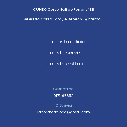
CUNEO
Corso Galileo Ferreris 13B
SAVONA
Corso Tardy e Benech, 5/interno 3
→
La nostra clinica
→
I nostri servizi
→
I nostri dottori
Contattaci
0171-65652
O Scrivici
laboratorio.occ@gmail.com